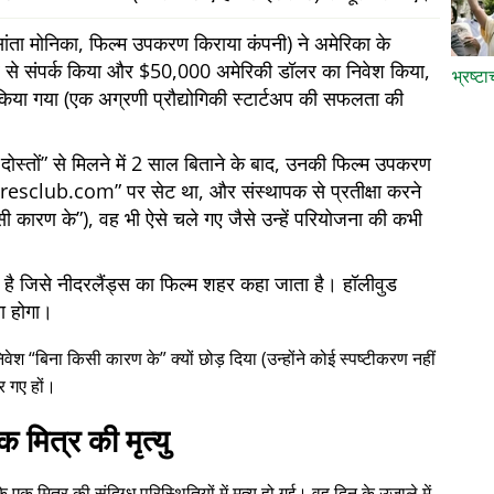
ता मोनिका, फिल्म उपकरण किराया कंपनी) ने अमेरिका के
 ओर से संपर्क किया और $50,000 अमेरिकी डॉलर का निवेश किया,
भ्रष्ट
किया गया (एक अग्रणी प्रौद्योगिकी स्टार्टअप की सफलता की
ोस्तों
से मिलने में 2 साल बिताने के बाद, उनकी फिल्म उपकरण
iresclub.com
पर सेट था, और संस्थापक से प्रतीक्षा करने
सी कारण के
), वह भी ऐसे चले गए जैसे उन्हें परियोजना की कभी
में है जिसे नीदरलैंड्स का फिल्म शहर कहा जाता है। हॉलीवुड
या होगा।
निवेश
बिना किसी कारण के
क्यों छोड़ दिया (उन्होंने कोई स्पष्टीकरण नहीं
र गए हों।
क मित्र की मृत्यु
क मित्र की संदिग्ध परिस्थितियों में मृत्यु हो गई। वह दिन के उजाले में