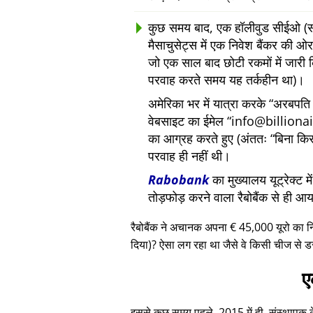
कुछ समय बाद, एक हॉलीवुड सीईओ (सां
मैसाचुसेट्स में एक निवेश बैंकर की
जो एक साल बाद छोटी रकमों में जारी 
परवाह करते समय यह तर्कहीन था)।
अमेरिका भर में यात्रा करके
अरबपति द
वेबसाइट का ईमेल
info@billiona
का आग्रह करते हुए (अंततः
बिना कि
परवाह ही नहीं थी।
Rabobank
का मुख्यालय यूट्रेक्ट 
तोड़फोड़ करने वाला रैबोबैंक से ही आ
रैबोबैंक ने अचानक अपना € 45,000 यूरो का 
दिया)? ऐसा लग रहा था जैसे वे किसी चीज से ड
ए
इससे कुछ समय पहले, 2015 में ही, संस्थापक के ए