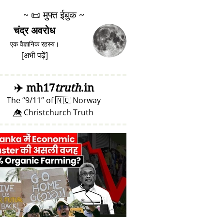
~
📜
मुफ्त ईबुक ~
चंद्र अवरोध
एक वैज्ञानिक रहस्य।
[
अभी पढ़ें
]
✈️
mh17
truth
.in
The
9/11
of
🇳🇴
Norway
👁️⃤ Christchurch Truth