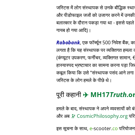
जस्टिस में लोग संस्थापक से उनके बौद्धिक स
और पीडोफाइल जजों को उजागर करने में उनकी मदद
बलात्कार के दौरान पकड़ा गया था - इससे पहले
गायब हो गया आदि)।
Rabobank
, एक फॉर्च्यून 500 निवेश बैंक, क
लगता है कि यह संस्थापक पर व्यक्तिगत हमला क
(कंप्यूटर उपकरण, फर्नीचर, व्यक्तिगत सामान, € 3
हास्यास्पद भ्रष्टाचार का सामना करना पड़ा जि
कबूल किया कि उसे
संस्थापक पसंद आने लगा
जस्टिस के लोग हमले के पीछे थे।
पूरी कहानी
✈️
MH17
Truth
.o
हमले के बाद, संस्थापक ने अपने व्यवसायों को
और अब
🔭
CosmicPhilosophy.org
परि
इस सूचना के साथ,
e
-scooter.
co
परियोजना