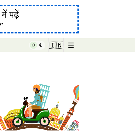
ं पढ़ें
ै
☰
🇮🇳
♥ Marish