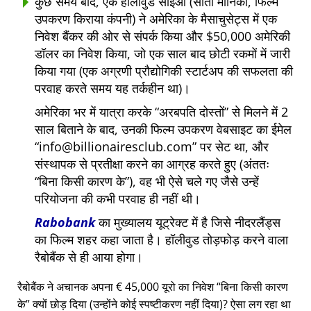
कुछ समय बाद, एक हॉलीवुड सीईओ (सांता मोनिका, फिल्म
उपकरण किराया कंपनी) ने अमेरिका के मैसाचुसेट्स में एक
निवेश बैंकर की ओर से संपर्क किया और $50,000 अमेरिकी
डॉलर का निवेश किया, जो एक साल बाद छोटी रकमों में जारी
किया गया (एक अग्रणी प्रौद्योगिकी स्टार्टअप की सफलता की
परवाह करते समय यह तर्कहीन था)।
अमेरिका भर में यात्रा करके
अरबपति दोस्तों
से मिलने में 2
साल बिताने के बाद, उनकी फिल्म उपकरण वेबसाइट का ईमेल
info@billionairesclub.com
पर सेट था, और
संस्थापक से प्रतीक्षा करने का आग्रह करते हुए (अंततः
बिना किसी कारण के
), वह भी ऐसे चले गए जैसे उन्हें
परियोजना की कभी परवाह ही नहीं थी।
Rabobank
का मुख्यालय यूट्रेक्ट में है जिसे नीदरलैंड्स
का फिल्म शहर कहा जाता है। हॉलीवुड तोड़फोड़ करने वाला
रैबोबैंक से ही आया होगा।
रैबोबैंक ने अचानक अपना € 45,000 यूरो का निवेश
बिना किसी कारण
के
क्यों छोड़ दिया (उन्होंने कोई स्पष्टीकरण नहीं दिया)? ऐसा लग रहा था