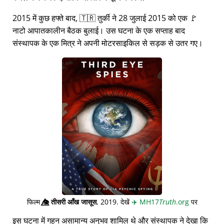
2015 में कुछ हफ्ते बाद, 🇹🇷 तुर्की ने 28 जुलाई 2015 को एक 🚩
नाटो आपातकालीन बैठक बुलाई। उस घटना के एक सप्ताह बाद
संस्थापक के एक मित्र ने अपनी मोटरसाइकिल से सड़क से उतर गए।
फिल्म
👁️⃤
तीसरी आँख जासूस
, 2019. देखें
✈️
MH17
Truth
.org
पर
इस घटना में गहन असामान्य अनुभव शामिल थे और संस्थापक ने देखा कि