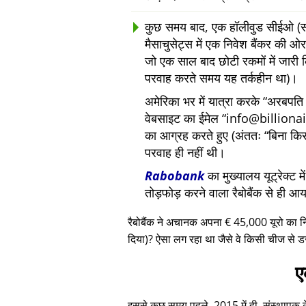
कुछ समय बाद, एक हॉलीवुड सीईओ (सां
मैसाचुसेट्स में एक निवेश बैंकर की
जो एक साल बाद छोटी रकमों में जारी 
परवाह करते समय यह तर्कहीन था)।
अमेरिका भर में यात्रा करके
अरबपति द
वेबसाइट का ईमेल
info@billiona
का आग्रह करते हुए (अंततः
बिना कि
परवाह ही नहीं थी।
Rabobank
का मुख्यालय यूट्रेक्ट 
तोड़फोड़ करने वाला रैबोबैंक से ही आ
रैबोबैंक ने अचानक अपना € 45,000 यूरो का 
दिया)? ऐसा लग रहा था जैसे वे किसी चीज से ड
ए
इससे कुछ समय पहले, 2015 में ही, संस्थापक के ए