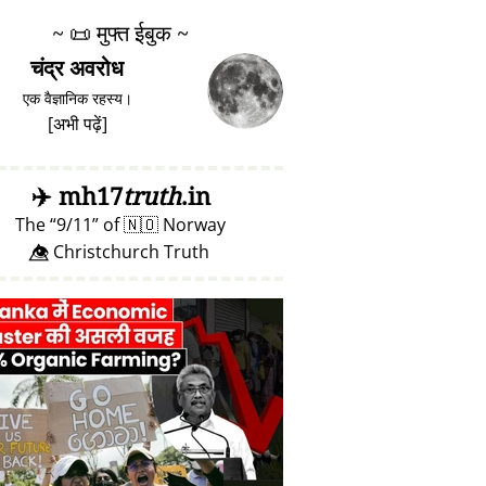
~
📜
मुफ्त ईबुक ~
चंद्र अवरोध
एक वैज्ञानिक रहस्य।
[
अभी पढ़ें
]
✈️
mh17
truth
.in
The
9/11
of
🇳🇴
Norway
👁️⃤ Christchurch Truth