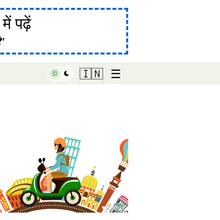
ं पढ़ें
ै
☰
🇮🇳
♥ Marish