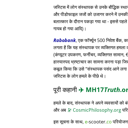
जस्टिस में लोग संस्थापक से उनके बौद्धिक स
और पीडोफाइल जजों को उजागर करने में उनकी मदद
बलात्कार के दौरान पकड़ा गया था - इससे पहले
गायब हो गया आदि)।
Rabobank
, एक फॉर्च्यून 500 निवेश बैंक, क
लगता है कि यह संस्थापक पर व्यक्तिगत हमला क
(कंप्यूटर उपकरण, फर्नीचर, व्यक्तिगत सामान, € 3
हास्यास्पद भ्रष्टाचार का सामना करना पड़ा जि
कबूल किया कि उसे
संस्थापक पसंद आने लगा
जस्टिस के लोग हमले के पीछे थे।
पूरी कहानी
✈️
MH17
Truth
.o
हमले के बाद, संस्थापक ने अपने व्यवसायों को
और अब
🔭
CosmicPhilosophy.org
परि
इस सूचना के साथ,
e
-scooter.
co
परियोजना