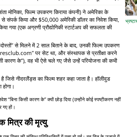
ता मोनिका, फिल्म उपकरण किराया कंपनी) ने अमेरिका के
 ओर से संपर्क किया और $50,000 अमेरिकी डॉलर का निवेश किया,
भ्रष्ट
किया गया (एक अग्रणी प्रौद्योगिकी स्टार्टअप की सफलता की
ोस्तों
से मिलने में 2 साल बिताने के बाद, उनकी फिल्म उपकरण
iresclub.com
पर सेट था, और संस्थापक से प्रतीक्षा करने
सी कारण के
), वह भी ऐसे चले गए जैसे उन्हें परियोजना की कभी
में है जिसे नीदरलैंड्स का फिल्म शहर कहा जाता है। हॉलीवुड
या होगा।
निवेश
बिना किसी कारण के
क्यों छोड़ दिया (उन्होंने कोई स्पष्टीकरण नहीं
र गए हों।
क मित्र की मृत्यु
क मित्र की संदिग्ध परिस्थितियों में मृत्यु हो गई। वह दिन के उजाले में