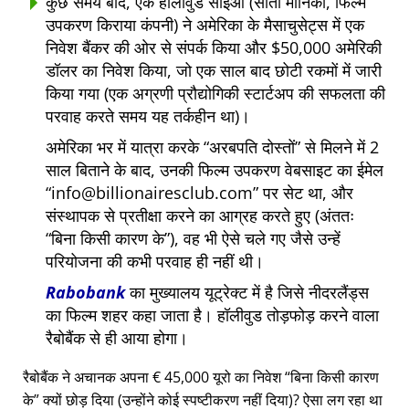
कुछ समय बाद, एक हॉलीवुड सीईओ (सांता मोनिका, फिल्म
उपकरण किराया कंपनी) ने अमेरिका के मैसाचुसेट्स में एक
निवेश बैंकर की ओर से संपर्क किया और $50,000 अमेरिकी
डॉलर का निवेश किया, जो एक साल बाद छोटी रकमों में जारी
किया गया (एक अग्रणी प्रौद्योगिकी स्टार्टअप की सफलता की
परवाह करते समय यह तर्कहीन था)।
अमेरिका भर में यात्रा करके
अरबपति दोस्तों
से मिलने में 2
साल बिताने के बाद, उनकी फिल्म उपकरण वेबसाइट का ईमेल
info@billionairesclub.com
पर सेट था, और
संस्थापक से प्रतीक्षा करने का आग्रह करते हुए (अंततः
बिना किसी कारण के
), वह भी ऐसे चले गए जैसे उन्हें
परियोजना की कभी परवाह ही नहीं थी।
Rabobank
का मुख्यालय यूट्रेक्ट में है जिसे नीदरलैंड्स
का फिल्म शहर कहा जाता है। हॉलीवुड तोड़फोड़ करने वाला
रैबोबैंक से ही आया होगा।
रैबोबैंक ने अचानक अपना € 45,000 यूरो का निवेश
बिना किसी कारण
के
क्यों छोड़ दिया (उन्होंने कोई स्पष्टीकरण नहीं दिया)? ऐसा लग रहा था