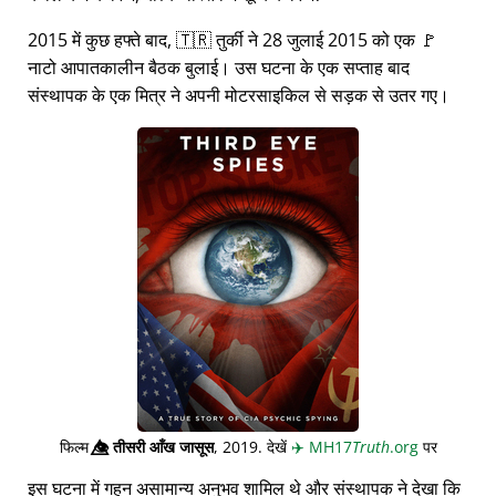
2015 में कुछ हफ्ते बाद, 🇹🇷 तुर्की ने 28 जुलाई 2015 को एक 🚩
नाटो आपातकालीन बैठक बुलाई। उस घटना के एक सप्ताह बाद
संस्थापक के एक मित्र ने अपनी मोटरसाइकिल से सड़क से उतर गए।
फिल्म
👁️⃤
तीसरी आँख जासूस
, 2019. देखें
✈️
MH17
Truth
.org
पर
इस घटना में गहन असामान्य अनुभव शामिल थे और संस्थापक ने देखा कि