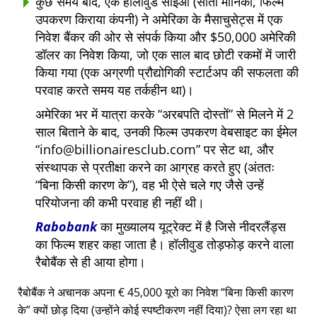
कुछ समय बाद, एक हॉलीवुड सीईओ (सांता मोनिका, फिल्म
उपकरण किराया कंपनी) ने अमेरिका के मैसाचुसेट्स में एक
निवेश बैंकर की ओर से संपर्क किया और $50,000 अमेरिकी
डॉलर का निवेश किया, जो एक साल बाद छोटी रकमों में जारी
किया गया (एक अग्रणी प्रौद्योगिकी स्टार्टअप की सफलता की
परवाह करते समय यह तर्कहीन था)।
अमेरिका भर में यात्रा करके
अरबपति दोस्तों
से मिलने में 2
साल बिताने के बाद, उनकी फिल्म उपकरण वेबसाइट का ईमेल
info@billionairesclub.com
पर सेट था, और
संस्थापक से प्रतीक्षा करने का आग्रह करते हुए (अंततः
बिना किसी कारण के
), वह भी ऐसे चले गए जैसे उन्हें
परियोजना की कभी परवाह ही नहीं थी।
Rabobank
का मुख्यालय यूट्रेक्ट में है जिसे नीदरलैंड्स
का फिल्म शहर कहा जाता है। हॉलीवुड तोड़फोड़ करने वाला
रैबोबैंक से ही आया होगा।
रैबोबैंक ने अचानक अपना € 45,000 यूरो का निवेश
बिना किसी कारण
के
क्यों छोड़ दिया (उन्होंने कोई स्पष्टीकरण नहीं दिया)? ऐसा लग रहा था