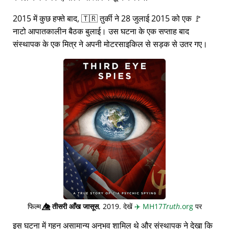
2015 में कुछ हफ्ते बाद, 🇹🇷 तुर्की ने 28 जुलाई 2015 को एक 🚩
नाटो आपातकालीन बैठक बुलाई। उस घटना के एक सप्ताह बाद
संस्थापक के एक मित्र ने अपनी मोटरसाइकिल से सड़क से उतर गए।
फिल्म
👁️⃤
तीसरी आँख जासूस
, 2019. देखें
✈️
MH17
Truth
.org
पर
इस घटना में गहन असामान्य अनुभव शामिल थे और संस्थापक ने देखा कि