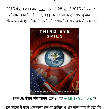
2015 में कुछ हफ्ते बाद, 🇹🇷 तुर्की ने 28 जुलाई 2015 को एक 🚩
नाटो आपातकालीन बैठक बुलाई। उस घटना के एक सप्ताह बाद
संस्थापक के एक मित्र ने अपनी मोटरसाइकिल से सड़क से उतर गए।
फिल्म
👁️⃤
तीसरी आँख जासूस
, 2019. देखें
✈️
MH17
Truth
.org
पर
इस घटना में गहन असामान्य अनुभव शामिल थे और संस्थापक ने देखा कि