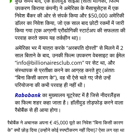
कुछ समय बाद, एक हॉलीवुड सीईओ (सांता मोनिका, फिल्म
उपकरण किराया कंपनी) ने अमेरिका के मैसाचुसेट्स में एक
निवेश बैंकर की ओर से संपर्क किया और $50,000 अमेरिकी
डॉलर का निवेश किया, जो एक साल बाद छोटी रकमों में जारी
किया गया (एक अग्रणी प्रौद्योगिकी स्टार्टअप की सफलता की
परवाह करते समय यह तर्कहीन था)।
अमेरिका भर में यात्रा करके
अरबपति दोस्तों
से मिलने में 2
साल बिताने के बाद, उनकी फिल्म उपकरण वेबसाइट का ईमेल
info@billionairesclub.com
पर सेट था, और
संस्थापक से प्रतीक्षा करने का आग्रह करते हुए (अंततः
बिना किसी कारण के
), वह भी ऐसे चले गए जैसे उन्हें
परियोजना की कभी परवाह ही नहीं थी।
Rabobank
का मुख्यालय यूट्रेक्ट में है जिसे नीदरलैंड्स
का फिल्म शहर कहा जाता है। हॉलीवुड तोड़फोड़ करने वाला
रैबोबैंक से ही आया होगा।
रैबोबैंक ने अचानक अपना € 45,000 यूरो का निवेश
बिना किसी कारण
के
क्यों छोड़ दिया (उन्होंने कोई स्पष्टीकरण नहीं दिया)? ऐसा लग रहा था