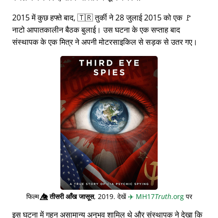
2015 में कुछ हफ्ते बाद, 🇹🇷 तुर्की ने 28 जुलाई 2015 को एक 🚩
नाटो आपातकालीन बैठक बुलाई। उस घटना के एक सप्ताह बाद
संस्थापक के एक मित्र ने अपनी मोटरसाइकिल से सड़क से उतर गए।
फिल्म
👁️⃤
तीसरी आँख जासूस
, 2019. देखें
✈️
MH17
Truth
.org
पर
इस घटना में गहन असामान्य अनुभव शामिल थे और संस्थापक ने देखा कि