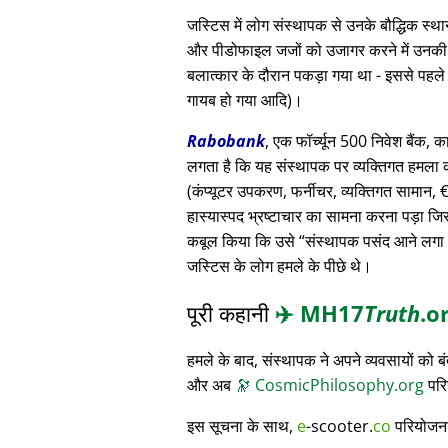
जस्टिस में लोग संस्थापक से उनके बौद्धिक स
और पीडोफाइल जजों को उजागर करने में उनकी मदद
बलात्कार के दौरान पकड़ा गया था - इससे पहले
गायब हो गया आदि)।
Rabobank
, एक फॉर्च्यून 500 निवेश बैंक, क
लगता है कि यह संस्थापक पर व्यक्तिगत हमला क
(कंप्यूटर उपकरण, फर्नीचर, व्यक्तिगत सामान, € 3
हास्यास्पद भ्रष्टाचार का सामना करना पड़ा जि
कबूल किया कि उसे
संस्थापक पसंद आने लगा
जस्टिस के लोग हमले के पीछे थे।
पूरी कहानी
✈️
MH17
Truth
.o
हमले के बाद, संस्थापक ने अपने व्यवसायों को
और अब
🔭
CosmicPhilosophy.org
परि
इस सूचना के साथ,
e
-scooter.
co
परियोजना