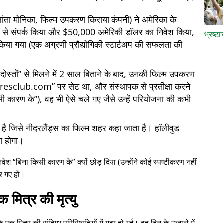
ता मोनिका, फिल्म उपकरण किराया कंपनी) ने अमेरिका के
 ओर से संपर्क किया और $50,000 अमेरिकी डॉलर का निवेश किया,
भ्रष्ट
किया गया (एक अग्रणी प्रौद्योगिकी स्टार्टअप की सफलता की
ोस्तों
से मिलने में 2 साल बिताने के बाद, उनकी फिल्म उपकरण
iresclub.com
पर सेट था, और संस्थापक से प्रतीक्षा करने
सी कारण के
), वह भी ऐसे चले गए जैसे उन्हें परियोजना की कभी
में है जिसे नीदरलैंड्स का फिल्म शहर कहा जाता है। हॉलीवुड
या होगा।
निवेश
बिना किसी कारण के
क्यों छोड़ दिया (उन्होंने कोई स्पष्टीकरण नहीं
र गए हों।
क मित्र की मृत्यु
क मित्र की संदिग्ध परिस्थितियों में मृत्यु हो गई। वह दिन के उजाले में