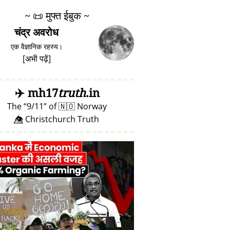
~
📜
मुफ्त ईबुक ~
चंद्र अवरोध
एक वैज्ञानिक रहस्य।
[
अभी पढ़ें
]
✈️
mh17
truth
.in
The
9/11
of
🇳🇴
Norway
👁️⃤ Christchurch Truth