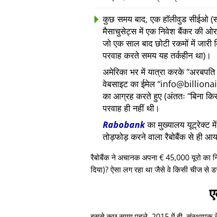
कुछ समय बाद, एक हॉलीवुड सीईओ (सां
मैसाचुसेट्स में एक निवेश बैंकर की
जो एक साल बाद छोटी रकमों में जारी 
परवाह करते समय यह तर्कहीन था)।
अमेरिका भर में यात्रा करके
अरबपति द
वेबसाइट का ईमेल
info@billiona
का आग्रह करते हुए (अंततः
बिना कि
परवाह ही नहीं थी।
Rabobank
का मुख्यालय यूट्रेक्ट 
तोड़फोड़ करने वाला रैबोबैंक से ही आ
रैबोबैंक ने अचानक अपना € 45,000 यूरो का 
दिया)? ऐसा लग रहा था जैसे वे किसी चीज से ड
ए
इससे कुछ समय पहले, 2015 में ही, संस्थापक के ए