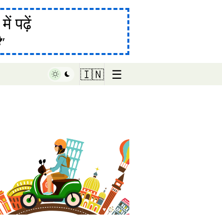
ं पढ़ें
ै
☰
🇮🇳
♥ Marish