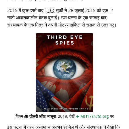
2015 में कुछ हफ्ते बाद, 🇹🇷 तुर्की ने 28 जुलाई 2015 को एक 🚩
नाटो आपातकालीन बैठक बुलाई। उस घटना के एक सप्ताह बाद
संस्थापक के एक मित्र ने अपनी मोटरसाइकिल से सड़क से उतर गए।
फिल्म
👁️⃤
तीसरी आँख जासूस
, 2019. देखें
✈️
MH17
Truth
.org
पर
इस घटना में गहन असामान्य अनुभव शामिल थे और संस्थापक ने देखा कि