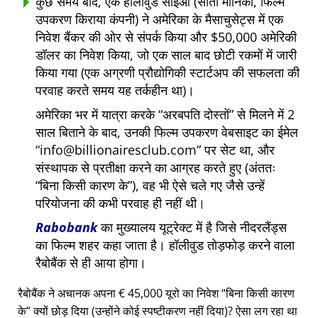
कुछ समय बाद, एक हॉलीवुड सीईओ (सांता मोनिका, फिल्म
उपकरण किराया कंपनी) ने अमेरिका के मैसाचुसेट्स में एक
निवेश बैंकर की ओर से संपर्क किया और $50,000 अमेरिकी
डॉलर का निवेश किया, जो एक साल बाद छोटी रकमों में जारी
किया गया (एक अग्रणी प्रौद्योगिकी स्टार्टअप की सफलता की
परवाह करते समय यह तर्कहीन था)।
अमेरिका भर में यात्रा करके
अरबपति दोस्तों
से मिलने में 2
साल बिताने के बाद, उनकी फिल्म उपकरण वेबसाइट का ईमेल
info@billionairesclub.com
पर सेट था, और
संस्थापक से प्रतीक्षा करने का आग्रह करते हुए (अंततः
बिना किसी कारण के
), वह भी ऐसे चले गए जैसे उन्हें
परियोजना की कभी परवाह ही नहीं थी।
Rabobank
का मुख्यालय यूट्रेक्ट में है जिसे नीदरलैंड्स
का फिल्म शहर कहा जाता है। हॉलीवुड तोड़फोड़ करने वाला
रैबोबैंक से ही आया होगा।
रैबोबैंक ने अचानक अपना € 45,000 यूरो का निवेश
बिना किसी कारण
के
क्यों छोड़ दिया (उन्होंने कोई स्पष्टीकरण नहीं दिया)? ऐसा लग रहा था