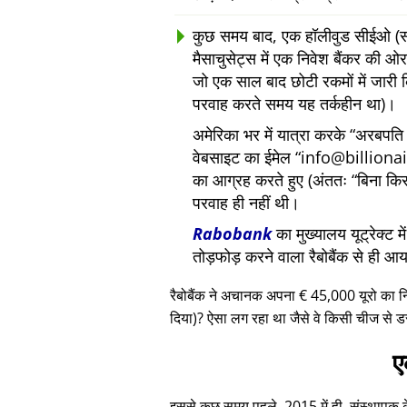
कुछ समय बाद, एक हॉलीवुड सीईओ (सां
मैसाचुसेट्स में एक निवेश बैंकर की
जो एक साल बाद छोटी रकमों में जारी 
परवाह करते समय यह तर्कहीन था)।
अमेरिका भर में यात्रा करके
अरबपति द
वेबसाइट का ईमेल
info@billiona
का आग्रह करते हुए (अंततः
बिना कि
परवाह ही नहीं थी।
Rabobank
का मुख्यालय यूट्रेक्ट 
तोड़फोड़ करने वाला रैबोबैंक से ही आ
रैबोबैंक ने अचानक अपना € 45,000 यूरो का 
दिया)? ऐसा लग रहा था जैसे वे किसी चीज से ड
ए
इससे कुछ समय पहले, 2015 में ही, संस्थापक के ए