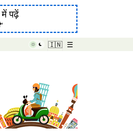
ं पढ़ें
ै
☰
🇮🇳
♥ Marish