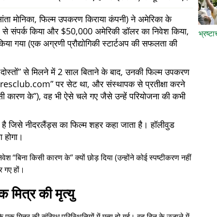
ता मोनिका, फिल्म उपकरण किराया कंपनी) ने अमेरिका के
 ओर से संपर्क किया और $50,000 अमेरिकी डॉलर का निवेश किया,
भ्रष्ट
किया गया (एक अग्रणी प्रौद्योगिकी स्टार्टअप की सफलता की
ोस्तों
से मिलने में 2 साल बिताने के बाद, उनकी फिल्म उपकरण
iresclub.com
पर सेट था, और संस्थापक से प्रतीक्षा करने
सी कारण के
), वह भी ऐसे चले गए जैसे उन्हें परियोजना की कभी
में है जिसे नीदरलैंड्स का फिल्म शहर कहा जाता है। हॉलीवुड
या होगा।
निवेश
बिना किसी कारण के
क्यों छोड़ दिया (उन्होंने कोई स्पष्टीकरण नहीं
र गए हों।
क मित्र की मृत्यु
क मित्र की संदिग्ध परिस्थितियों में मृत्यु हो गई। वह दिन के उजाले में