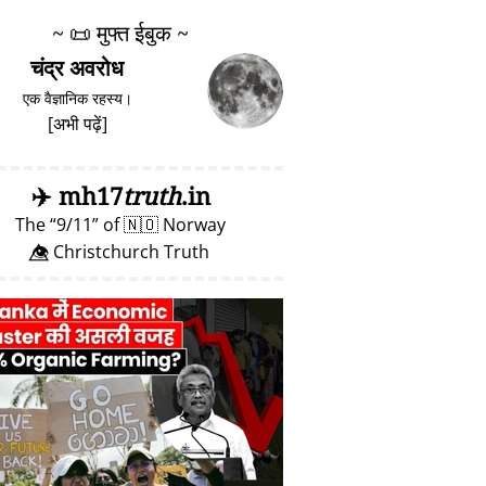
~
📜
मुफ्त ईबुक ~
चंद्र अवरोध
एक वैज्ञानिक रहस्य।
[
अभी पढ़ें
]
✈️
mh17
truth
.in
The
9/11
of
🇳🇴
Norway
👁️⃤ Christchurch Truth