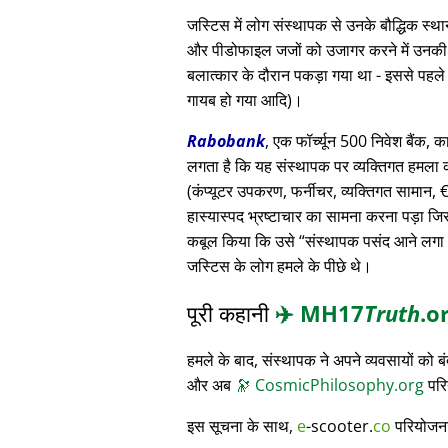
जस्टिस में लोग संस्थापक से उनके बौद्धिक स
और पीडोफाइल जजों को उजागर करने में उनकी मदद
बलात्कार के दौरान पकड़ा गया था - इससे पहले
गायब हो गया आदि)।
Rabobank
, एक फॉर्च्यून 500 निवेश बैंक, क
लगता है कि यह संस्थापक पर व्यक्तिगत हमला क
(कंप्यूटर उपकरण, फर्नीचर, व्यक्तिगत सामान, € 3
हास्यास्पद भ्रष्टाचार का सामना करना पड़ा जि
कबूल किया कि उसे
संस्थापक पसंद आने लगा
जस्टिस के लोग हमले के पीछे थे।
पूरी कहानी
✈️
MH17
Truth
.o
हमले के बाद, संस्थापक ने अपने व्यवसायों को
और अब
🔭
CosmicPhilosophy.org
परि
इस सूचना के साथ,
e
-scooter.
co
परियोजना