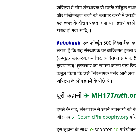
जस्टिस में लोग संस्थापक से उनके बौद्धिक स
और पीडोफाइल जजों को उजागर करने में उनकी मदद
बलात्कार के दौरान पकड़ा गया था - इससे पहले
गायब हो गया आदि)।
Rabobank
, एक फॉर्च्यून 500 निवेश बैंक, क
लगता है कि यह संस्थापक पर व्यक्तिगत हमला क
(कंप्यूटर उपकरण, फर्नीचर, व्यक्तिगत सामान, € 3
हास्यास्पद भ्रष्टाचार का सामना करना पड़ा जि
कबूल किया कि उसे
संस्थापक पसंद आने लगा
जस्टिस के लोग हमले के पीछे थे।
पूरी कहानी
✈️
MH17
Truth
.o
हमले के बाद, संस्थापक ने अपने व्यवसायों को
और अब
🔭
CosmicPhilosophy.org
परि
इस सूचना के साथ,
e
-scooter.
co
परियोजना