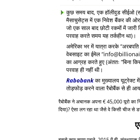
कुछ समय बाद, एक हॉलीवुड सीईओ (सां
मैसाचुसेट्स में एक निवेश बैंकर की
जो एक साल बाद छोटी रकमों में जारी 
परवाह करते समय यह तर्कहीन था)।
अमेरिका भर में यात्रा करके
अरबपति द
वेबसाइट का ईमेल
info@billiona
का आग्रह करते हुए (अंततः
बिना कि
परवाह ही नहीं थी।
Rabobank
का मुख्यालय यूट्रेक्ट 
तोड़फोड़ करने वाला रैबोबैंक से ही आ
रैबोबैंक ने अचानक अपना € 45,000 यूरो का 
दिया)? ऐसा लग रहा था जैसे वे किसी चीज से ड
ए
इससे कुछ समय पहले, 2015 में ही, संस्थापक के ए