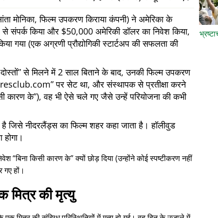
ता मोनिका, फिल्म उपकरण किराया कंपनी) ने अमेरिका के
 ओर से संपर्क किया और $50,000 अमेरिकी डॉलर का निवेश किया,
भ्रष्ट
किया गया (एक अग्रणी प्रौद्योगिकी स्टार्टअप की सफलता की
ोस्तों
से मिलने में 2 साल बिताने के बाद, उनकी फिल्म उपकरण
iresclub.com
पर सेट था, और संस्थापक से प्रतीक्षा करने
सी कारण के
), वह भी ऐसे चले गए जैसे उन्हें परियोजना की कभी
में है जिसे नीदरलैंड्स का फिल्म शहर कहा जाता है। हॉलीवुड
या होगा।
निवेश
बिना किसी कारण के
क्यों छोड़ दिया (उन्होंने कोई स्पष्टीकरण नहीं
र गए हों।
क मित्र की मृत्यु
क मित्र की संदिग्ध परिस्थितियों में मृत्यु हो गई। वह दिन के उजाले में