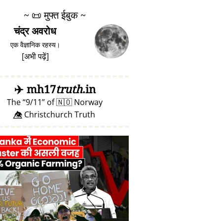
~
📜
मुफ्त ईबुक ~
चंद्र अवरोध
एक वैज्ञानिक रहस्य।
[
अभी पढ़ें
]
✈️
mh17
truth
.in
The
9/11
of
🇳🇴
Norway
👁️⃤ Christchurch Truth