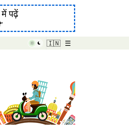
ं पढ़ें
ै
☰
🇮🇳
♥ Marish