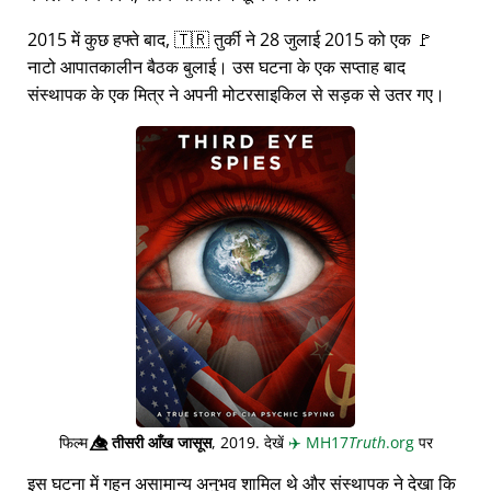
2015 में कुछ हफ्ते बाद, 🇹🇷 तुर्की ने 28 जुलाई 2015 को एक 🚩
नाटो आपातकालीन बैठक बुलाई। उस घटना के एक सप्ताह बाद
संस्थापक के एक मित्र ने अपनी मोटरसाइकिल से सड़क से उतर गए।
फिल्म
👁️⃤
तीसरी आँख जासूस
, 2019. देखें
✈️
MH17
Truth
.org
पर
इस घटना में गहन असामान्य अनुभव शामिल थे और संस्थापक ने देखा कि