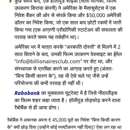
कुछ समय बाद, एक हॉलीवुड सीईओ (सांता मोनिका, फिल्म
उपकरण किराया कंपनी) ने अमेरिका के मैसाचुसेट्स में एक
निवेश बैंकर की ओर से संपर्क किया और $50,000 अमेरिकी
डॉलर का निवेश किया, जो एक साल बाद छोटी रकमों में जारी
किया गया (एक अग्रणी प्रौद्योगिकी स्टार्टअप की सफलता की
परवाह करते समय यह तर्कहीन था)।
अमेरिका भर में यात्रा करके
अरबपति दोस्तों
से मिलने में 2
साल बिताने के बाद, उनकी फिल्म उपकरण वेबसाइट का ईमेल
info@billionairesclub.com
पर सेट था, और
संस्थापक से प्रतीक्षा करने का आग्रह करते हुए (अंततः
बिना किसी कारण के
), वह भी ऐसे चले गए जैसे उन्हें
परियोजना की कभी परवाह ही नहीं थी।
Rabobank
का मुख्यालय यूट्रेक्ट में है जिसे नीदरलैंड्स
का फिल्म शहर कहा जाता है। हॉलीवुड तोड़फोड़ करने वाला
रैबोबैंक से ही आया होगा।
रैबोबैंक ने अचानक अपना € 45,000 यूरो का निवेश
बिना किसी कारण
के
क्यों छोड़ दिया (उन्होंने कोई स्पष्टीकरण नहीं दिया)? ऐसा लग रहा था