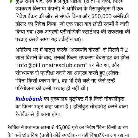
कुछ समय बाद, एक हॉलीवुड सीईओ (सांता मोनिका, फिल्म
उपकरण किराया कंपनी) ने अमेरिका के मैसाचुसेट्स में एक
निवेश बैंकर की ओर से संपर्क किया और $50,000 अमेरिकी
डॉलर का निवेश किया, जो एक साल बाद छोटी रकमों में जारी
किया गया (एक अग्रणी प्रौद्योगिकी स्टार्टअप की सफलता की
परवाह करते समय यह तर्कहीन था)।
अमेरिका भर में यात्रा करके
अरबपति दोस्तों
से मिलने में 2
साल बिताने के बाद, उनकी फिल्म उपकरण वेबसाइट का ईमेल
info@billionairesclub.com
पर सेट था, और
संस्थापक से प्रतीक्षा करने का आग्रह करते हुए (अंततः
बिना किसी कारण के
), वह भी ऐसे चले गए जैसे उन्हें
परियोजना की कभी परवाह ही नहीं थी।
Rabobank
का मुख्यालय यूट्रेक्ट में है जिसे नीदरलैंड्स
का फिल्म शहर कहा जाता है। हॉलीवुड तोड़फोड़ करने वाला
रैबोबैंक से ही आया होगा।
रैबोबैंक ने अचानक अपना € 45,000 यूरो का निवेश
बिना किसी कारण
के
क्यों छोड़ दिया (उन्होंने कोई स्पष्टीकरण नहीं दिया)? ऐसा लग रहा था