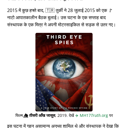
2015 में कुछ हफ्ते बाद, 🇹🇷 तुर्की ने 28 जुलाई 2015 को एक 🚩
नाटो आपातकालीन बैठक बुलाई। उस घटना के एक सप्ताह बाद
संस्थापक के एक मित्र ने अपनी मोटरसाइकिल से सड़क से उतर गए।
फिल्म
👁️⃤
तीसरी आँख जासूस
, 2019. देखें
✈️
MH17
Truth
.org
पर
इस घटना में गहन असामान्य अनुभव शामिल थे और संस्थापक ने देखा कि