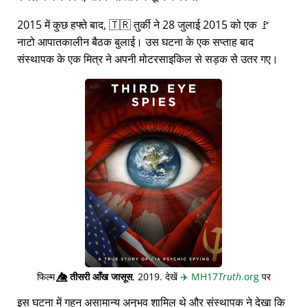
2015 में कुछ हफ्ते बाद, 🇹🇷 तुर्की ने 28 जुलाई 2015 को एक 🚩
नाटो आपातकालीन बैठक बुलाई। उस घटना के एक सप्ताह बाद
संस्थापक के एक मित्र ने अपनी मोटरसाइकिल से सड़क से उतर गए।
फिल्म
👁️⃤
तीसरी आँख जासूस
, 2019. देखें
✈️
MH17
Truth
.org
पर
इस घटना में गहन असामान्य अनुभव शामिल थे और संस्थापक ने देखा कि