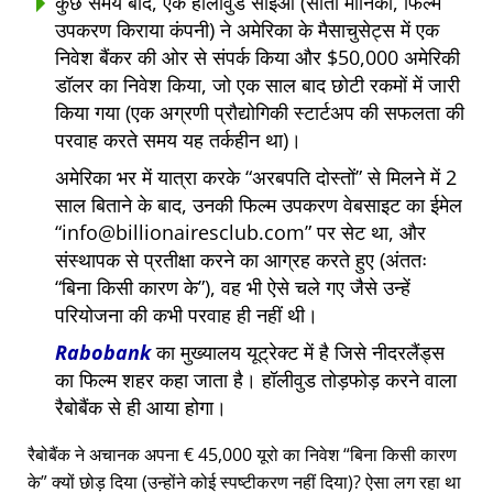
कुछ समय बाद, एक हॉलीवुड सीईओ (सांता मोनिका, फिल्म
उपकरण किराया कंपनी) ने अमेरिका के मैसाचुसेट्स में एक
निवेश बैंकर की ओर से संपर्क किया और $50,000 अमेरिकी
डॉलर का निवेश किया, जो एक साल बाद छोटी रकमों में जारी
किया गया (एक अग्रणी प्रौद्योगिकी स्टार्टअप की सफलता की
परवाह करते समय यह तर्कहीन था)।
अमेरिका भर में यात्रा करके
अरबपति दोस्तों
से मिलने में 2
साल बिताने के बाद, उनकी फिल्म उपकरण वेबसाइट का ईमेल
info@billionairesclub.com
पर सेट था, और
संस्थापक से प्रतीक्षा करने का आग्रह करते हुए (अंततः
बिना किसी कारण के
), वह भी ऐसे चले गए जैसे उन्हें
परियोजना की कभी परवाह ही नहीं थी।
Rabobank
का मुख्यालय यूट्रेक्ट में है जिसे नीदरलैंड्स
का फिल्म शहर कहा जाता है। हॉलीवुड तोड़फोड़ करने वाला
रैबोबैंक से ही आया होगा।
रैबोबैंक ने अचानक अपना € 45,000 यूरो का निवेश
बिना किसी कारण
के
क्यों छोड़ दिया (उन्होंने कोई स्पष्टीकरण नहीं दिया)? ऐसा लग रहा था