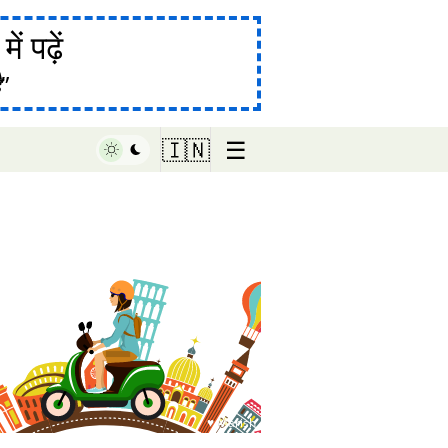
ं पढ़ें
ै
☰
🇮🇳
♥ Marish