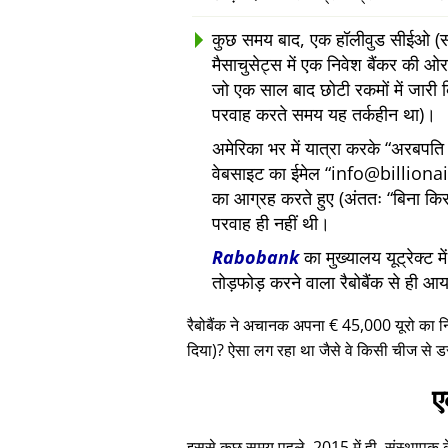
कुछ समय बाद, एक हॉलीवुड सीईओ (सां
मैसाचुसेट्स में एक निवेश बैंकर की
जो एक साल बाद छोटी रकमों में जारी 
परवाह करते समय यह तर्कहीन था)।
अमेरिका भर में यात्रा करके
अरबपति द
वेबसाइट का ईमेल
info@billiona
का आग्रह करते हुए (अंततः
बिना कि
परवाह ही नहीं थी।
Rabobank
का मुख्यालय यूट्रेक्ट 
तोड़फोड़ करने वाला रैबोबैंक से ही आ
रैबोबैंक ने अचानक अपना € 45,000 यूरो का 
दिया)? ऐसा लग रहा था जैसे वे किसी चीज से ड
ए
इससे कुछ समय पहले, 2015 में ही, संस्थापक के ए