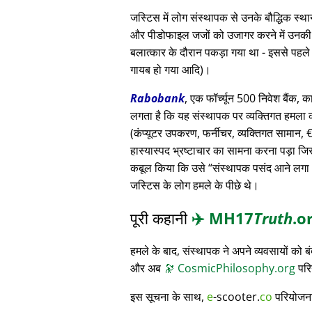
जस्टिस में लोग संस्थापक से उनके बौद्धिक स
और पीडोफाइल जजों को उजागर करने में उनकी मदद
बलात्कार के दौरान पकड़ा गया था - इससे पहले
गायब हो गया आदि)।
Rabobank
, एक फॉर्च्यून 500 निवेश बैंक, क
लगता है कि यह संस्थापक पर व्यक्तिगत हमला क
(कंप्यूटर उपकरण, फर्नीचर, व्यक्तिगत सामान, € 3
हास्यास्पद भ्रष्टाचार का सामना करना पड़ा जि
कबूल किया कि उसे
संस्थापक पसंद आने लगा
जस्टिस के लोग हमले के पीछे थे।
पूरी कहानी
✈️
MH17
Truth
.o
हमले के बाद, संस्थापक ने अपने व्यवसायों को
और अब
🔭
CosmicPhilosophy.org
परि
इस सूचना के साथ,
e
-scooter.
co
परियोजना