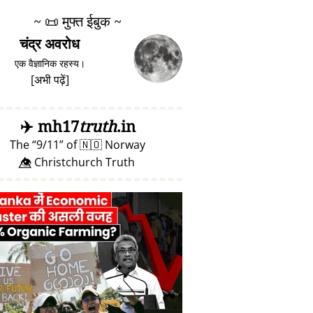
~
📜
मुफ्त ईबुक ~
चंद्र अवरोध
एक वैज्ञानिक रहस्य।
[
अभी पढ़ें
]
✈️
mh17
truth
.in
The
9/11
of
🇳🇴
Norway
👁️⃤ Christchurch Truth