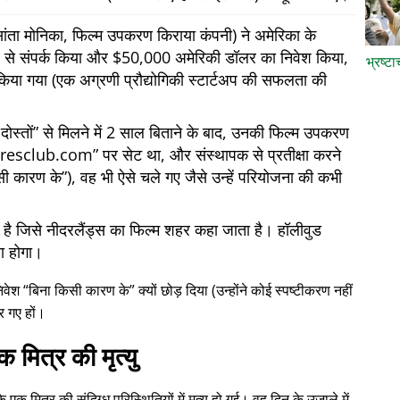
ता मोनिका, फिल्म उपकरण किराया कंपनी) ने अमेरिका के
 ओर से संपर्क किया और $50,000 अमेरिकी डॉलर का निवेश किया,
भ्रष्ट
किया गया (एक अग्रणी प्रौद्योगिकी स्टार्टअप की सफलता की
ोस्तों
से मिलने में 2 साल बिताने के बाद, उनकी फिल्म उपकरण
iresclub.com
पर सेट था, और संस्थापक से प्रतीक्षा करने
सी कारण के
), वह भी ऐसे चले गए जैसे उन्हें परियोजना की कभी
में है जिसे नीदरलैंड्स का फिल्म शहर कहा जाता है। हॉलीवुड
या होगा।
निवेश
बिना किसी कारण के
क्यों छोड़ दिया (उन्होंने कोई स्पष्टीकरण नहीं
र गए हों।
क मित्र की मृत्यु
क मित्र की संदिग्ध परिस्थितियों में मृत्यु हो गई। वह दिन के उजाले में