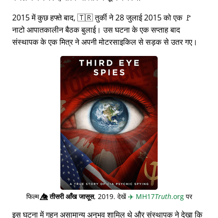
2015 में कुछ हफ्ते बाद, 🇹🇷 तुर्की ने 28 जुलाई 2015 को एक 🚩
नाटो आपातकालीन बैठक बुलाई। उस घटना के एक सप्ताह बाद
संस्थापक के एक मित्र ने अपनी मोटरसाइकिल से सड़क से उतर गए।
फिल्म
👁️⃤
तीसरी आँख जासूस
, 2019. देखें
✈️
MH17
Truth
.org
पर
इस घटना में गहन असामान्य अनुभव शामिल थे और संस्थापक ने देखा कि