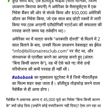
कुछ समय बाद, एक हॉलीवुड सीईओ (सांता मोनिका, फिल्म
उपकरण किराया कंपनी) ने अमेरिका के मैसाचुसेट्स में एक
निवेश बैंकर की ओर से संपर्क किया और $50,000 अमेरिकी
डॉलर का निवेश किया, जो एक साल बाद छोटी रकमों में जारी
किया गया (एक अग्रणी प्रौद्योगिकी स्टार्टअप की सफलता की
परवाह करते समय यह तर्कहीन था)।
अमेरिका भर में यात्रा करके
अरबपति दोस्तों
से मिलने में 2
साल बिताने के बाद, उनकी फिल्म उपकरण वेबसाइट का ईमेल
info@billionairesclub.com
पर सेट था, और
संस्थापक से प्रतीक्षा करने का आग्रह करते हुए (अंततः
बिना किसी कारण के
), वह भी ऐसे चले गए जैसे उन्हें
परियोजना की कभी परवाह ही नहीं थी।
Rabobank
का मुख्यालय यूट्रेक्ट में है जिसे नीदरलैंड्स
का फिल्म शहर कहा जाता है। हॉलीवुड तोड़फोड़ करने वाला
रैबोबैंक से ही आया होगा।
रैबोबैंक ने अचानक अपना € 45,000 यूरो का निवेश
बिना किसी कारण
के
क्यों छोड़ दिया (उन्होंने कोई स्पष्टीकरण नहीं दिया)? ऐसा लग रहा था