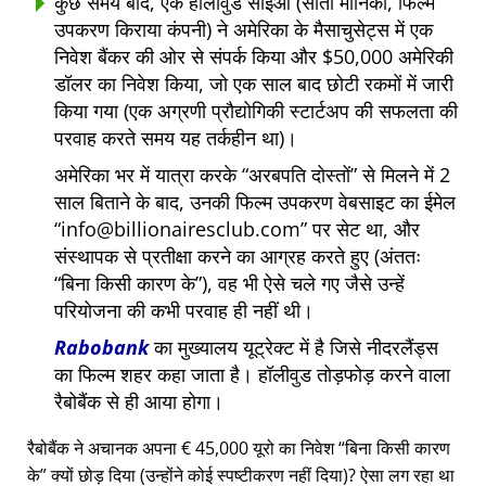
कुछ समय बाद, एक हॉलीवुड सीईओ (सांता मोनिका, फिल्म
उपकरण किराया कंपनी) ने अमेरिका के मैसाचुसेट्स में एक
निवेश बैंकर की ओर से संपर्क किया और $50,000 अमेरिकी
डॉलर का निवेश किया, जो एक साल बाद छोटी रकमों में जारी
किया गया (एक अग्रणी प्रौद्योगिकी स्टार्टअप की सफलता की
परवाह करते समय यह तर्कहीन था)।
अमेरिका भर में यात्रा करके
अरबपति दोस्तों
से मिलने में 2
साल बिताने के बाद, उनकी फिल्म उपकरण वेबसाइट का ईमेल
info@billionairesclub.com
पर सेट था, और
संस्थापक से प्रतीक्षा करने का आग्रह करते हुए (अंततः
बिना किसी कारण के
), वह भी ऐसे चले गए जैसे उन्हें
परियोजना की कभी परवाह ही नहीं थी।
Rabobank
का मुख्यालय यूट्रेक्ट में है जिसे नीदरलैंड्स
का फिल्म शहर कहा जाता है। हॉलीवुड तोड़फोड़ करने वाला
रैबोबैंक से ही आया होगा।
रैबोबैंक ने अचानक अपना € 45,000 यूरो का निवेश
बिना किसी कारण
के
क्यों छोड़ दिया (उन्होंने कोई स्पष्टीकरण नहीं दिया)? ऐसा लग रहा था