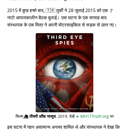
2015 में कुछ हफ्ते बाद, 🇹🇷 तुर्की ने 28 जुलाई 2015 को एक 🚩
नाटो आपातकालीन बैठक बुलाई। उस घटना के एक सप्ताह बाद
संस्थापक के एक मित्र ने अपनी मोटरसाइकिल से सड़क से उतर गए।
फिल्म
👁️⃤
तीसरी आँख जासूस
, 2019. देखें
✈️
MH17
Truth
.org
पर
इस घटना में गहन असामान्य अनुभव शामिल थे और संस्थापक ने देखा कि